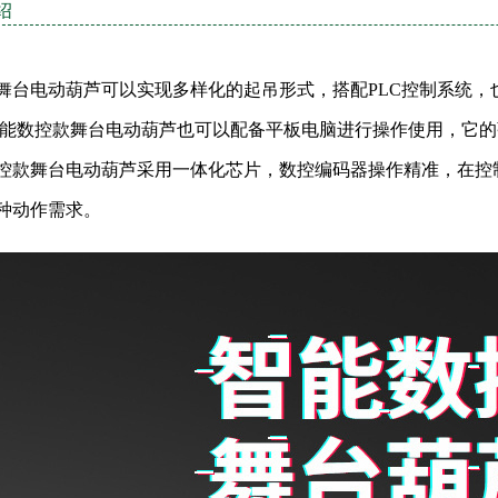
绍
舞台电动葫芦可以实现多样化的起吊形式，搭配PLC控制系统
智能数控款舞台电动葫芦也可以配备平板电脑进行操作使用，它
控款舞台电动葫芦
采用一体化芯片，数控编码器操作精准，在控
种动作需求。