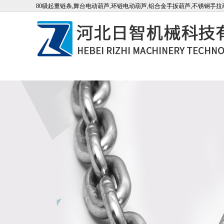
80级起重链条,舞台电动葫芦,环链电动葫芦,铝合金手扳葫芦,不锈钢手