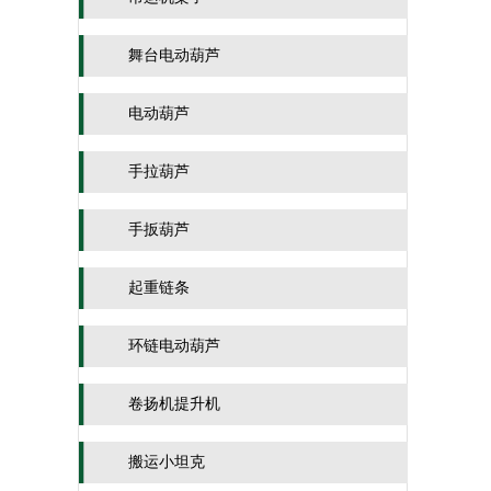
车载吊运机
鸡公吊
室内外四立柱直滑吊运机
全电动液压车载吊运机
电动升降脚手架
救援三脚架
舞台电动葫芦
倒挂舞台电动葫芦
正挂舞台电动葫芦
RZ标准款舞台电动葫芦
RE升级款舞台电动葫芦
RS数控款舞台电动葫芦
舞台电动葫芦控制箱
电动葫芦
KITO电动葫芦
象牌电动葫芦
TOYO电动葫芦
日立电动葫芦
黑熊电动葫芦
耶鲁电动葫芦
cm电动葫芦
防爆电动葫芦
不锈钢电动葫芦
手拉葫芦
英鸽手拉葫芦
大象牌手拉葫芦
TOYO手拉葫芦
KITO手拉葫芦
黑熊手拉葫芦
耶鲁手拉葫芦
cm手拉葫芦
防爆手拉葫芦
不锈钢手拉葫芦
手扳葫芦
NGK铝合金手扳葫芦
TOYO手扳葫芦
象牌手扳葫芦
KITO手扳葫芦
黑熊手扳葫芦
紧线器
卡线器
起重链条
80级起重链条
发黑起重链条
镀锌起重链条
圆环起重链条
锰钢起重链条
100级起重链条
日本进口FEC链条
起重链条吊索具
葫芦用起重链条
环链电动葫芦
DHS环链电动葫芦
DHP环链电动葫芦
ES高速环链电动葫芦
低净空环链电动葫芦
气动环链葫芦
防爆环链电动葫芦
220V环链电动葫芦
卷扬机提升机
卷扬机
电动提升机
搬运小坦克