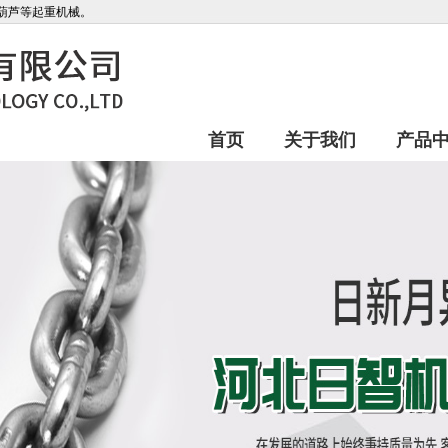
拉葫芦等起重机械。
首页
关于我们
产品
公司简介
经营理念
精英团队
企业文化
室内外
舞台电
环链电
卷扬机
钢丝绳
恩派克
手动液
吊运机
搬运小
螺旋千
电动
手拉
手扳
起重
脱销
起重
悬臂
芦