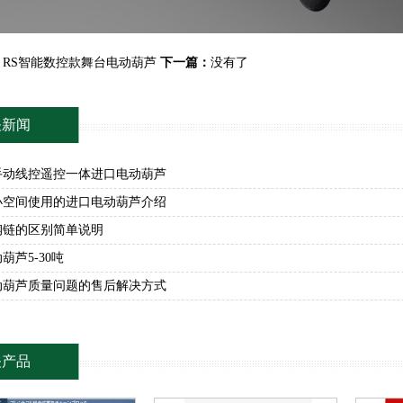
：
RS智能数控款舞台电动葫芦
下一篇：
没有了
关新闻
手动线控遥控一体进口电动葫芦
小空间使用的进口电动葫芦介绍
钢链的区别简单说明
葫芦5-30吨
动葫芦质量问题的售后解决方式
关产品