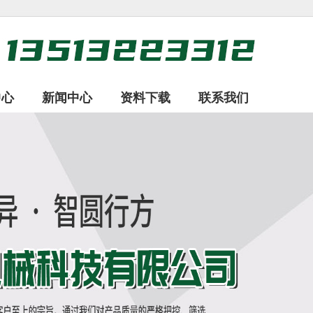
中心
新闻中心
资料下载
联系我们
吊运机
动葫芦
动葫芦
提升机
电动葫
千斤顶
压叉车
架子
坦克
斤顶
葫芦
葫芦
葫芦
链条
喷枪
工具
吊
电动葫芦资讯
手拉葫芦资讯
手扳葫芦新闻