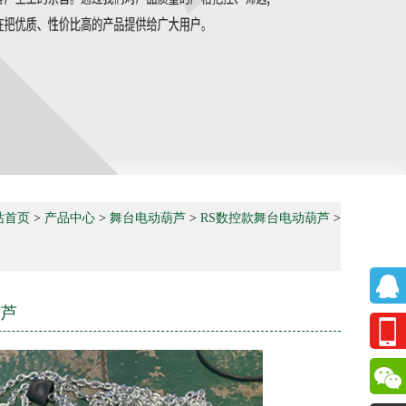
站首页
>
产品中心
>
舞台电动葫芦
>
RS数控款舞台电动葫芦
>
葫芦