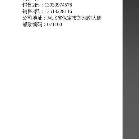
销售2部：13933974576
销售3部：13513228116
公司地址：河北省保定市莲池南大街
邮政编码：071100