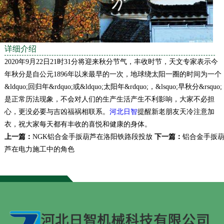
详细介绍
2020年9月22日21时31分将迎来秋分节气，丰收时节，天文专家表示今
年秋分是自公元1896年以来最早的一次，地球绕太阳一圈的时间为一个
&ldquo;回归年&rdquo;或&ldquo;太阳年&rdquo;，&lsquo;早秋分&rsquo;
是正常历法现象，不会对人们的生产生活产生不利影响，大家不必担
心，更没必要与吉凶福祸相联系。
河北日智
提醒新老朋友天冷注意加
衣，祝大家每天都有丰收的喜悦和健康的身体。
上一篇：
NGK铝合金手扳葫芦在洛阳铁路段投放
下一篇：
铝合金手扳
芦在电力施工中的角色